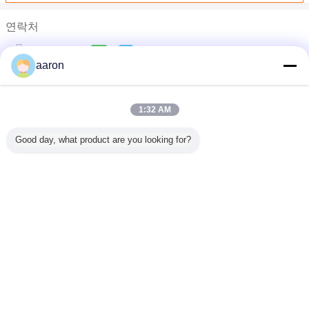
연락처
OEM 까만 자동 고무 덤불로 둘러싸는 NBR의 방수 투관 70 ROHS
Mr. Aaron
FKM 70 연료 낮은 압축 세트를 위한 저항하는 O 반지 높은 불소 
aaron
전화 :
0086-18024335478
자동차 체계를 위해 주문을 받아서 만들어지는 낮은/고열 저항하는 
높은 산과 산소 저항을 가진 까만 표준 FKM O 반지
1:32 AM
ORK 방열 니트릴 고무 O 반지 물개 70±5 해안 경도 무료 샘플
농업 장비 공업을 위한 주문 EPDM 고무 밀어남 물개
Good day, what product are you looking for?
외벽/기계장치를 위한 방열 산업 EPDM 거품고무 지구
방진 관례 EPDM 고무 물개 지구 직업적인 충격 흡수
끼워넣어지는 회색 긴 측 EPDM 고무 밀어남, 창 날씨 벗기기
언어를 바꾸십시오
액압 실린더/압축 공기를 넣은 장비를 위한 노화 방지 EPDM 고무
Korean
OEM는 방수 실리콘 물개 지구 튼튼한 햇빛을 저항한 착색했습니
자동 바람막이 EPDM 고무 밀어남 물개 반대로 자외선 방사선
경도계 차 Epdm 부동액 표면을 가진 고무 물개 밀어남 70
홈
|
우리에 대하여
|
연락주세요
|
사이트맵
|
개인정보 보호 정책
유압 물개를 위한 고압 산업 PU O 반지 최대 -50 신장