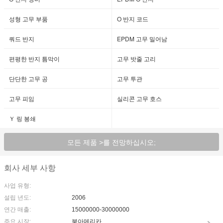
성형 고무 부품
O 반지 코드
쿼드 반지
EPDM 고무 밀어남
편평한 반지 틈막이
고무 밧줄 고리
단단한 고무 공
고무 투관
고무 피임
실리콘 고무 호스
Ｙ 링 봉쇄
모든 제품 >를 전망하십시오;
회사 세부 사항
사업 유형:
설립 년도:
2006
연간 매출:
15000000-30000000
주요 시장:
북아메리카