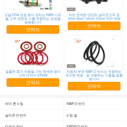
도달 FDA 연료 분사 장치는 NBR 니트
작은 연약한 단단한 실리콘고무 공
릴 고무 연료와 기름 저항하는 검정을
5mm 9mm 10mm 15mm 까만 색깔
밀봉합니다
연락처
연락처
걸출한 증기 저항을 가진 착색된 방수
자동차 부속 NBR O 반지는 저항하는
고무 O 반지 EPDM
우수한 착용 - 및 저항하는 기름을 밀봉
합니다
연락처
연락처
바이 톤 o 링
NBR O 반지
실리콘 O 반지
o 링 씰
O 반지 장비
EPDM O 반지