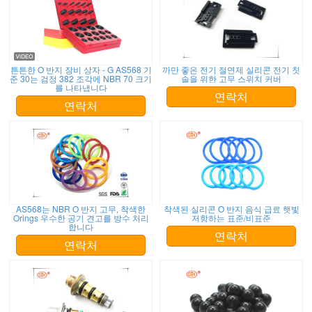
튼튼한 O 반지 장비 상자 - G AS568 기
까만 좋은 전기 절연제 실리콘 전기 칫
준 30는 검정 382 조각에 NBR 70 크기
솔을 위한 고무 스위치 커버
를 나타냅니다
연락처
연락처
AS568는 NBR O 반지 고무, 착색한
착색된 실리콘 O 반지 음식 급료 햇빛
Orings 우수한 공기 견고를 방수 처리
저항하는 표준/비표준
합니다
연락처
연락처