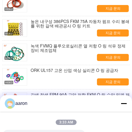
지금 문의
높은 내구성 386PCS FKM 75A 자동차 펌프 수리 봉쇄
를 위한 갈색 배관공사 O 링 키트
지금 문의
녹색 FVMQ 플루오로실리콘 열 저항 O 링 석유 정제
장비 제조업체
지금 문의
ORK UL157 고온 산업 색상 실리콘 O 링 공급자
지금 문의
갈색 적색 FPM 90A 고압 저항 FKM O 링 수압 밀폐 제
조업체
aaron
지금 문의
AS568 Fpm Ffkm Nbr Fkm Epdm 실리콘 페르플루로
3:33 AM
엘라스토머 Hnbr EN549 고무 O 링 1mm 밀리
지금 문의