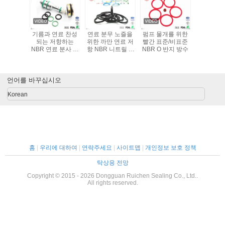
공장 OEM 고강도
자동차 부속 NBR
ISO9001 60 70 90
기름과 연
저항 N7001NQ 가
O 반지는 저항하는
FKM NBR O링 밀
되는 저
스 응용을위한
우수한 착용 - 및 저
봉 고압 검은 갈색
NBR 연료
NBR O 링
항하는 기름을 밀
인 부나 니트릴
치 O 
봉합니다
TS1694
언어를 바꾸십시오
Korean
홈
|
우리에 대하여
|
연락주세요
|
사이트맵
|
개인정보 보호 정책
탁상용 전망
Copyright © 2015 - 2026 Dongguan Ruichen Sealing Co., Ltd..
All rights reserved.