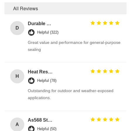
All Reviews
Durable O Ring EPDM Material Chemical Resistance For Heavy-Duty And Stress Environments
D
Helpful (322)
Great value and performance for general-purpose
sealing
Heat Resistant Black EPDM Rubber O Rings for Gas Valves with Excellent Ozone Resistance for Automotive Tank Seal
H
Helpful (78)
Outstanding for outdoor and weather-exposed
applications.
As568 Standard PU Polyurethane O Ring
A
Helpful (50)