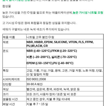
합성물
높은 가시성을 가진 O 링을 필요로 하는 애플리케이션에,
높은 가시성 니트릴 오링
있습니다.
고 가시성 O 링은 원래 화합물과 동일한 성질을 유지합니다.
색채가 구별되는 네온 녹색 색조가 추가되어 있습니다.
제품 이름
니트릴 고무 봉인 O 링
재료
NBR, HNBR, EPDM, SILICONE, VITON, FLS, FFPM,
PU,IIR,ACM, CR
온도
NBR ((-40~120°C),FFKM ((-20~320°C)
비톤 (--20~200°C), 실리콘 (-70~220°C)
EPDM ((-50~150°C),PU ((-40~90°C)
특징
고압, 기름, 기상, 가열, 용매, 고온, 가열 저항, 노화 저항, 단열,
산 및 알칼리 저항
시피티케이트
ISO 9001:2008
단단함
30-90 A 해안
색상
빨간색, 검은색, 흰색, 파란색, 녹색, 맑은 등
크기
모든 크기, 사용자 정의 / 표준 및 비 표준
샘플링 시간
재고 중인 경우, 지불 후 3일 이내에
배달 시간
지불 후 7 ~ 15 일