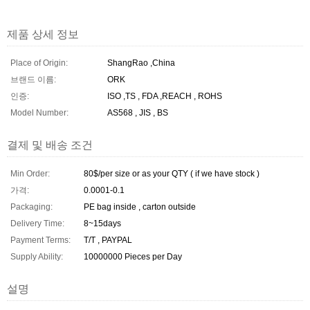
제품 상세 정보
Place of Origin:
ShangRao ,China
브랜드 이름:
ORK
인증:
ISO ,TS , FDA ,REACH , ROHS
Model Number:
AS568 , JIS , BS
결제 및 배송 조건
Min Order:
80$/per size or as your QTY ( if we have stock )
가격:
0.0001-0.1
Packaging:
PE bag inside , carton outside
Delivery Time:
8~15days
Payment Terms:
T/T , PAYPAL
Supply Ability:
10000000 Pieces per Day
설명