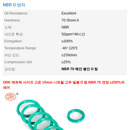
NBR O 반지
Oil Resistance:
Excellent
Hardness:
70 Shore A
소재:
NBR
내오존 특성:
50ppm*48시간
Elongation:
≥200%
Temperature Range:
-40~120℃
파단 강도:
≥25N/mm
Compression Set:
≤25%
NBR 70 해안 봉인 O 링
강조점:
ORK 메트릭 사이즈 고온 15mm 니트릴 고무 밀봉 O 링 NBR 70 연장 ≥200%의
셰어