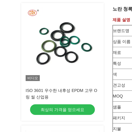
노란 청록
제품 설명
브랜드명
상품 이름
재료
특성
색
비디오
견고성
ISO 3601 우수한 내후성 EPDM 고무 O
MOQ
링 씰 산업용
샘플
최상의 가격을 얻으세요
패키지
지불