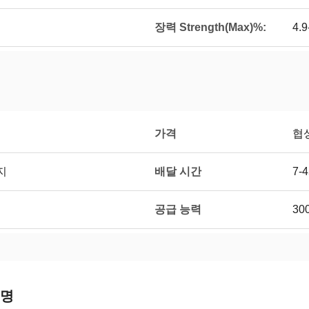
장력 Strength(Max)%:
4.9
가격
협
배달 시간
지
7-
공급 능력
30
설명