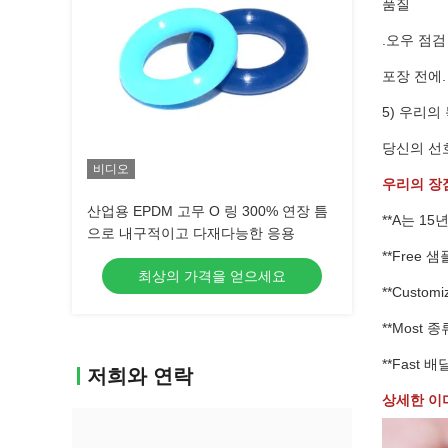
품질
.오우 점검
포장 전에.
5) 우리의
당신의 선
비디오
우리의 장점
산업용 EPDM 고무 O 링 300% 연장 틈
**A는 1
으로 내구적이고 다재다능한 응용
**Free
최상의 가격을 얻으세요
**Cust
**Most
**Fast 
저희와 연락
상세한 이미