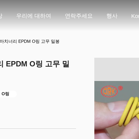
상
우리에 대하여
연락주세요
행사
Ko
마치너리 EPDM O링 고무 밀봉
EPDM O링 고무 밀
 O링