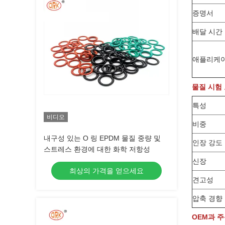
증명서
배달 시간
애플리케
물질 시험
특성
비디오
비중
내구성 있는 O 링 EPDM 물질 중량 및
인장 강도
스트레스 환경에 대한 화학 저항성
신장
최상의 가격을 얻으세요
견고성
압축 경향
OEM과 