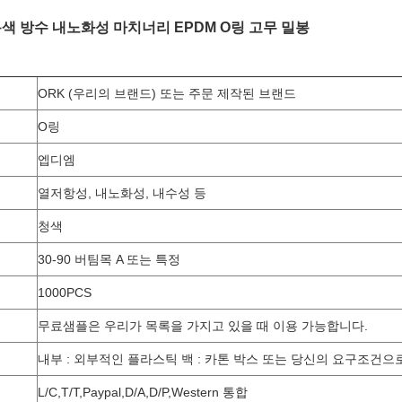
색 방수 내노화성 마치너리 EPDM O링 고무 밀봉
ORK (우리의 브랜드) 또는 주문 제작된 브랜드
O링
엡디엠
열저항성, 내노화성, 내수성 등
청색
30-90 버팀목 A 또는 특정
1000PCS
무료샘플은 우리가 목록을 가지고 있을 때 이용 가능합니다.
내부 : 외부적인 플라스틱 백 : 카톤 박스 또는 당신의 요구조건으
L/C,T/T,Paypal,D/A,D/P,Western 통합