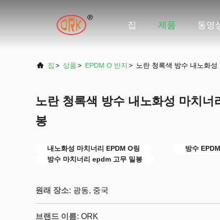
집
제품
동영
집
>
상품
>
EPDM O 반지
>
노란 청록색 방수 내노화성 
노란 청록색 방수 내노화성 마치너리 
봉
내노화성 마치너리 EPDM O링
방수 EPDM
방수 마치너리 epdm 고무 밀봉
원래 장소:
광동, 중국
브랜드 이름:
ORK