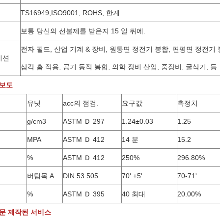
TS16949,ISO9001, ROHS, 한계
보통 당신의 선불제를 받은지 15 일 뒤에.
전자 필드, 산업 기계 & 장비, 원통면 정전기 봉합, 편평면 정전기 
이션
삼각 홈 적용, 공기 동적 봉합, 의학 장비 산업, 중장비, 굴삭기, 등.
 보도
유닛
acc의 점검.
요구값
측정치
g/cm3
ASTM Ｄ 297
1.24±0.03
1.25
MPA
ASTM Ｄ 412
14 분
15.2
%
ASTM Ｄ 412
250%
296.80%
버팀목 A
DIN 53 505
70' ±5'
70-71'
%
ASTM Ｄ 395
40 최대
20.00%
주문 제작된 서비스