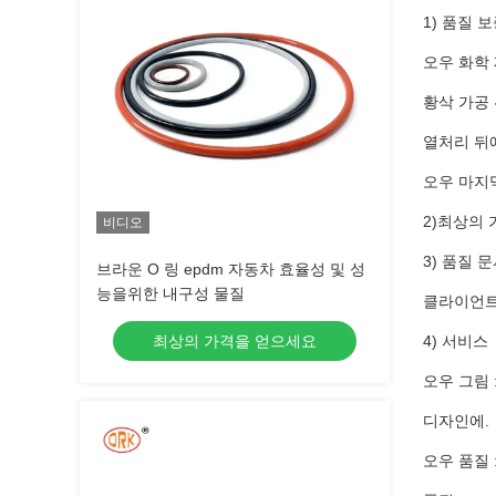
1) 품질 
오우 화학
황삭 가공 
열처리 뒤
오우 마지
2)최상의
비디오
3) 품질 
브라운 O 링 epdm 자동차 효율성 및 성
능을위한 내구성 물질
클라이언트 
최상의 가격을 얻으세요
4) 서비스
오우 그림 
디자인에.
오우 품질