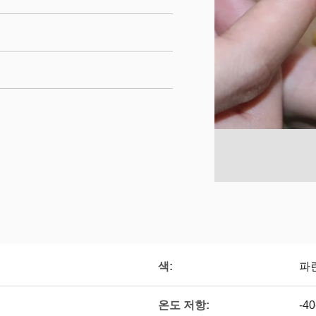
색:
파란
온도 저항:
-4