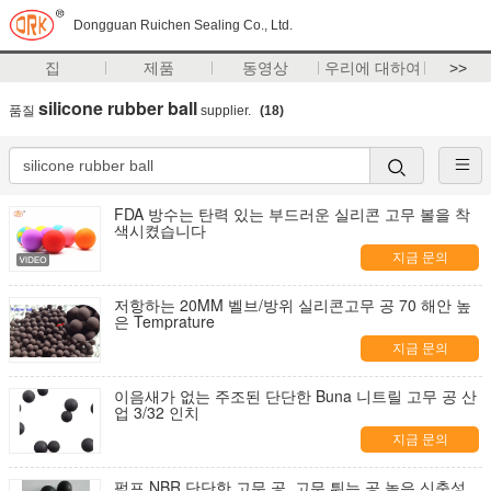
Dongguan Ruichen Sealing Co., Ltd.
집
제품
동영상
우리에 대하여
>>
silicone rubber ball
품질
supplier.
(18)
FDA 방수는 탄력 있는 부드러운 실리콘 고무 볼을 착
색시켰습니다
지금 문의
저항하는 20MM 벨브/방위 실리콘고무 공 70 해안 높
은 Temprature
지금 문의
이음새가 없는 주조된 단단한 Buna 니트릴 고무 공 산
업 3/32 인치
지금 문의
펌프 NBR 단단한 고무 공, 고무 튀는 공 높은 신축성