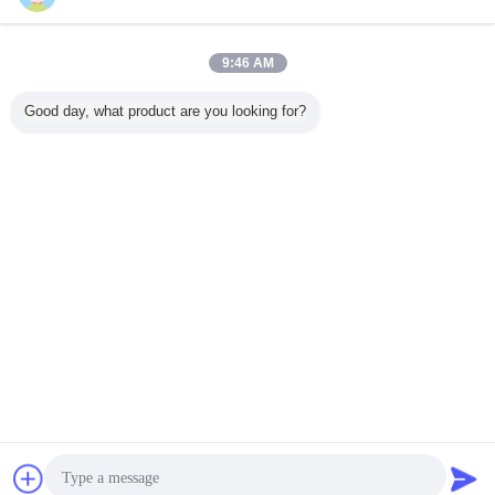
지금 문의
다른 용법을 위한 저항하는 고무 와셔 실리콘 고무 패
9:46 AM
킹을 가열시키세요
지금 문의
Good day, what product are you looking for?
1 / 2
언어를 바꾸십시오
Korean
홈
|
우리에 대하여
|
연락주세요
|
사이트맵
|
개인정보 보호 정책
탁상용 전망
Copyright © 2015 - 2026 Dongguan Ruichen Sealing Co., Ltd..
All rights reserved.
잡담
견적 요청