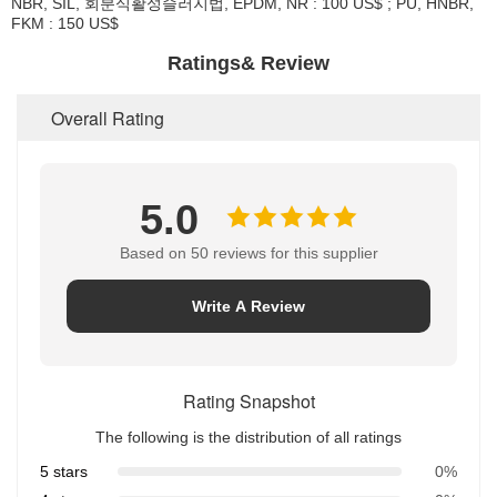
NBR, SIL, 회분식활성슬러지법, EPDM, NR : 100 US$ ; PU, HNBR,
FKM : 150 US$
Ratings& Review
Overall Rating
5.0
Based on 50 reviews for this supplier
Write A Review
Rating Snapshot
The following is the distribution of all ratings
5 stars
0%