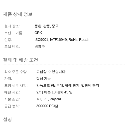
제품 상세 정보
원래 장소:
동완, 광동, 중국
브랜드 이름:
ORK
인증:
ISO9001, IATF16949, RoHs, Reach
모델 번호:
비표준
결제 및 배송 조건
최소 주문 수량:
교섭할 수 있습니다
가격:
협상 가능
포장 세부 사항:
안쪽으로 PE 부대, 밖에 판지, 깔판에 판지
배달 시간:
양에 따른 10 내지 45 일
지불 조건:
T/T, L/C, PayPal
공급 능력:
300000 PC/달
설명