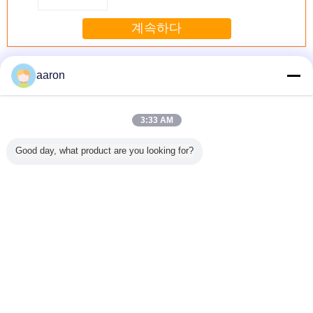
계속하다
편평한 반지 틈막이
더 많은 것
aaron
3:33 AM
명확한 편평한 반
쾌활한 고무 O 반
음식 급료 실리콘
80 해안 F
Good day, what product are you looking for?
지 틈막이/방수 실
지 편평한 세탁기/
고무 틈막이 열 및
되는 까만
리콘고무 틈막이
틈막이 30도 - 90
낮은 온도 저항
약한 실리
및 열저항
도 경도
진 편평한
탁
언어를 바꾸십시오
Korean
홈
|
우리에 대하여
|
연락주세요
|
사이트맵
|
개인정보 보호 정책