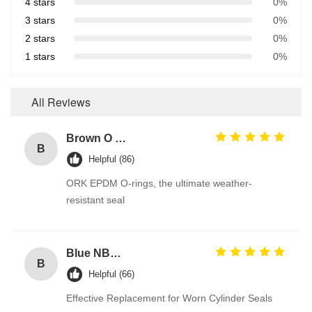
4 stars
0%
3 stars
0%
2 stars
0%
1 stars
0%
All Reviews
Brown O Ring epdm Durable Material For Automotive Efficiency And Performance
B
Helpful (86)
ORK EPDM O-rings, the ultimate weather-
resistant seal
Blue NBR U Cup Ring Seal for Hydraulic Cylinders with Excellent Abrasion-Resistance and Good Rebound Resistance
B
Helpful (66)
Effective Replacement for Worn Cylinder Seals