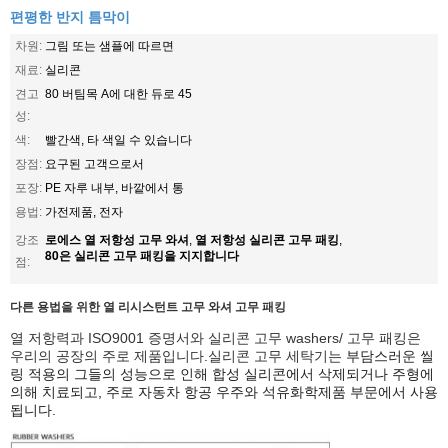
편평한 반지 틈막이
차원:
그림 또는 샘플에 따르면
재료:
실리콘
견고
80 버팀목 A에 대한 듀로 45
성:
색:
빨간색, 타 색일 수 있습니다
장점:
요구된 고객으로서
포장:
PE 자루 내부, 바깥에서 통
용법:
가전제품, 전자
로에스 열 저항성 고무 와셔
열 저항성 실리콘 고무 패킹
강조
,
,
80은 실리콘 고무 패킹을 지지합니다
점:
다른 용법을 위한 열 리시스턴트 고무 와셔 고무 패킹
열 저항력과 ISO9001 증명서와 실리콘 고무 washers/ 고무 패킹은
우리의 공장의 주로 제품입니다.실리콘 고무 세탁기는
부담스러운 씰
링 적용의 그들의 성능으로 인해 합성 실리콘에서 삭제되거나 주형에
의해 치료되고, 주로 자동차 항공 우주와 석유화학제품 부문에서 사용
됩니다.