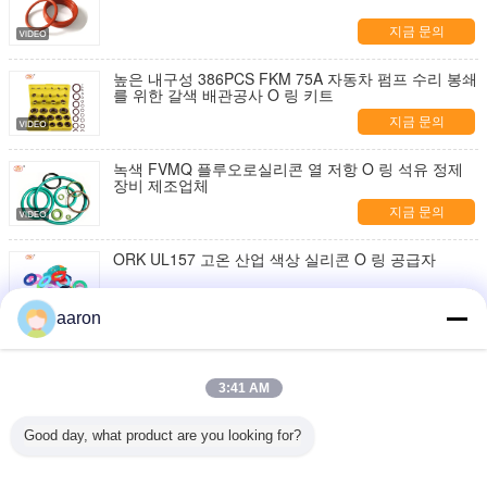
지금 문의
높은 내구성 386PCS FKM 75A 자동차 펌프 수리 봉쇄
를 위한 갈색 배관공사 O 링 키트
지금 문의
녹색 FVMQ 플루오로실리콘 열 저항 O 링 석유 정제
장비 제조업체
지금 문의
ORK UL157 고온 산업 색상 실리콘 O 링 공급자
지금 문의
aaron
갈색 적색 FPM 90A 고압 저항 FKM O 링 수압 밀폐 제
조업체
3:41 AM
지금 문의
Good day, what product are you looking for?
AS568 Fpm Ffkm Nbr Fkm Epdm 실리콘 페르플루로
엘라스토머 Hnbr EN549 고무 O 링 1mm 밀리
지금 문의