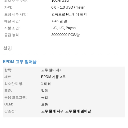
최소 주문 수량:
100개 USD
가격:
0.6 ~ 1.3 USD / meter
포장 세부 사항:
안쪽으로 PE, 밖에 판지
배달 시간:
7-45 일 일
지불 조건:
L/C, L/C, Paypal
공급 능력:
30000000 PCS/달
설명
EPDM 고무 밀어남
항목:
고무 밀어내기
재료:
EPDM 거품고무
최소한도 양:
1 미터
표준:
없음
응용 프로그램:
농업
OEM:
보통
고무 물개 지구
고무 물개 밀어남
강조점:
,