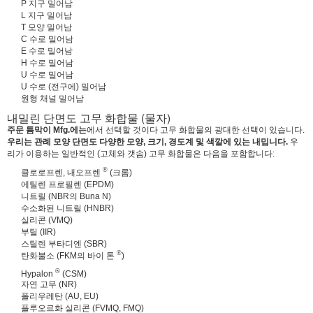
P 지구 밀어남
L 지구 밀어남
T 모양 밀어남
C 수로 밀어남
E 수로 밀어남
H 수로 밀어남
U 수로 밀어남
U 수로 (전구에) 밀어남
원형 채널 밀어남
내밀린 단면도 고무 화합물 (물자)
주문 틈막이 Mfg.에는
에서 선택할 것이다 고무 화합물의 광대한 선택이 있습니다.
우리는 관례 모양 단면도 다양한 모양, 크기, 경도계 및 색깔에 있는 내밉니다.
우
리가 이용하는 일반적인 (고체와 갯솜) 고무 화합물은 다음을 포함합니다:
®
클로로프렌, 내오프렌
(크롬)
에틸렌 프로필렌 (EPDM)
니트릴 (NBR의 Buna N)
수소화된 니트릴 (HNBR)
실리콘 (VMQ)
부틸 (IIR)
스틸렌 부타디엔 (SBR)
®
탄화불소 (FKM의 바이 톤
)
®
Hypalon
(CSM)
자연 고무 (NR)
폴리우레탄 (AU, EU)
플루오르화 실리콘 (FVMQ, FMQ)