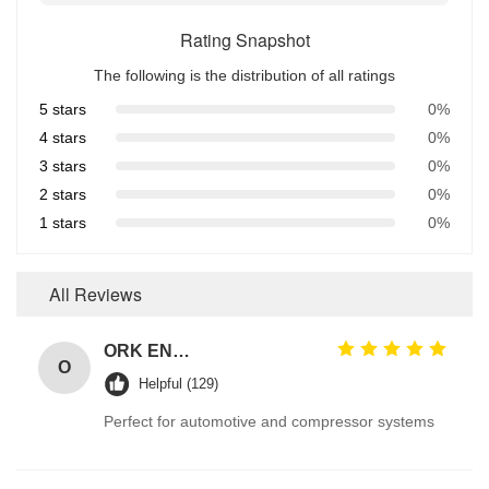
Rating Snapshot
The following is the distribution of all ratings
5 stars
0%
4 stars
0%
3 stars
0%
2 stars
0%
1 stars
0%
All Reviews
ORK EN549 Compliant Rubber O Ring Seals for Gas Valves and Appliances
O
Helpful (129)
Perfect for automotive and compressor systems