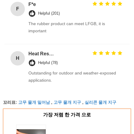
F*e
F
Helpful (201)
The rubber product can meet LFGB, it is
important
Heat Resistant Black EPDM Rubber O Rings for Gas Valves with Excellent Ozone Resistance for Automotive Tank Seal
H
Helpful (78)
Outstanding for outdoor and weather-exposed
applications.
고무 물개 밀어남
고무 물개 지구
실리콘 물개 지구
꼬리표:
,
,
가장 저렴 한 가격 으로