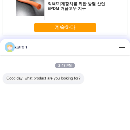
외벽/기계장치를 위한 방열 산업
EPDM 거품고무 지구
계속하다
EPDM 고무 밀어남
더 많은 것
aaron
2:47 PM
EPDM 고
경도계 차 Epdm
자동 바람막이
OEM는 방수 실리
급수 시스
Good day, what product are you looking for?
지구 고열
부동액 표면을 가
EPDM 고무 밀어
콘 물개 지구 튼튼
고무 밀어
 확장된
진 고무 물개 밀어
남 물개 반대로 자
한 햇빛을 저항한
한 산성 
 세포
남 70
외선 방사선
착색했습니다
EPDM 고
남
언어를 바꾸십시오
Korean